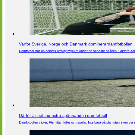
Varför Sverige, Norge och Danmark dominerardamfotbollen
Damfotboll har utvecklats otroligt mycket under de senaste tio åren. Läktare som
Därför är betting extra spännande i damfotboll
Damfotbollen växer. Fler tittar, följer och spelar. Inte bara på plan utan även 