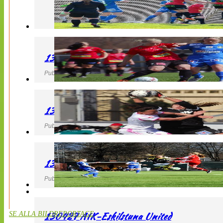
130427 LB 07 – QBIK
Publicerad 27 April 2013, 22:40
130427 IF Limhamn Bunkeflo – QBIK
Publicerad 27 April 2013, 21:10
130427 LdB FC Malmö – Mallbackens IF
Publicerad 27 April 2013, 20:54
130427 AIK-Eskilstuna United
SE ALLA BILDREPORTAGE