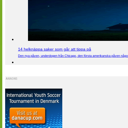
14 helknäppa saker som går att tippa på
Den nya påven, underdogen från Chicago, den första amerikanska påven någons
ANNONS