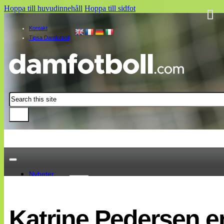
Hoppa till huvudinnehåll
Hoppa till sidfot
Kontakt
Tipsa Damfotboll
Sök
Nyheter
Damallsvenskan
Elitettan
Katrine Pedersen e
Landslaget
EM 2013