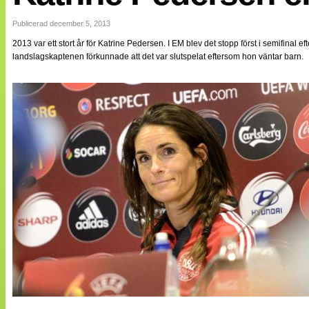
Internationellt
Bildreportage
Publicerad december 5, 2013
Arkiv
2013 var ett stort år för Katrine Pedersen. I EM blev det stopp först i semifinal
Bloggar
landslagskaptenen förkunnade att det var slutspelat eftersom hon väntar barn.
Lagen
Webb-TV
Cuper
Medlemsbilder
Till klubbkassan
NÄTverket
Split vision
Om oss
Annonsera
Statistik
Tipsa Damfotboll
Kontakt