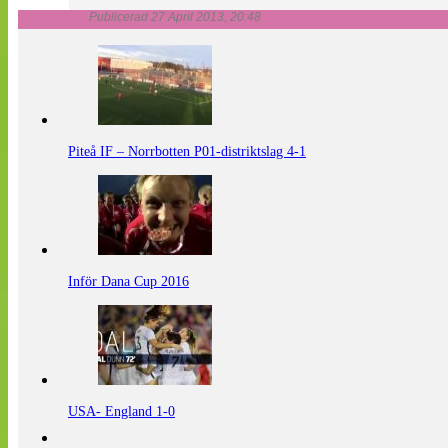
Publicerad 27 April 2013, 20:48
Piteå IF – Norrbotten P01-distriktslag 4-1
Inför Dana Cup 2016
USA- England 1-0