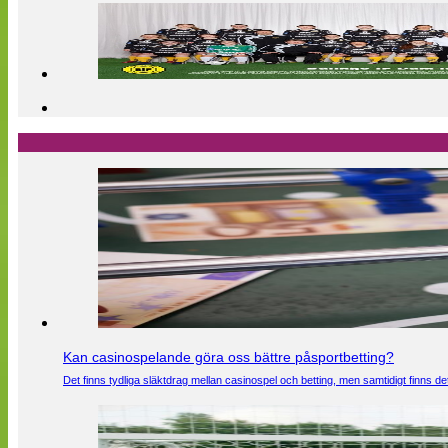
Kan casinospelande göra oss bättre påsportbetting?
Det finns tydliga släktdrag mellan casinospel och betting, men samtidigt finns