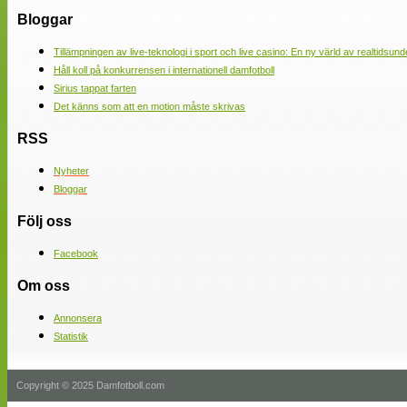
Bloggar
Tillämpningen av live-teknologi i sport och live casino: En ny värld av realtidsund
Håll koll på konkurrensen i internationell damfotboll
Sirius tappat farten
Det känns som att en motion måste skrivas
RSS
Nyheter
Bloggar
Följ oss
Facebook
Om oss
Annonsera
Statistik
Copyright © 2025 Damfotboll.com