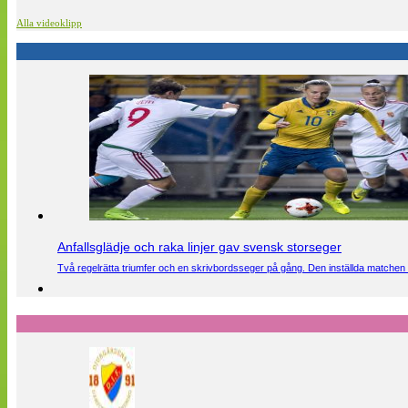
Alla videoklipp
Anfallsglädje och raka linjer gav svensk storseger
Två regelrätta triumfer och en skrivbordsseger på gång. Den inställda matchen 