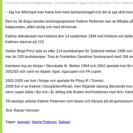
Danmarks mesta landslagsspelare, 210 landskamper, lägger skorna på hyllan. Foto: Bildbyrå
– Jag har tillbringat över halva livet med damlandslaget och det är jag stolt över. J
Den nu 36-åriga danska landslagsspelaren Katrine Pedersen kan se tillbaka på en
bakgrunden, alltid vänlig och med ett leende.
Katrine debuterade mot Holland den 14 september 1994 mot Holland och delto
Katrines stannar på 210.
Sedan Birgit Prinz lade av efter 214 landskamper för Tyskland mellan 1996 och
mer än 200 landskamper. Trea är Frankrikes Sandrine Soubeyrand med 198 men ho
Karriären tog sin början i Stensballe IK. Mellan 1994 och 2002 spelade hon för 
2002/03 och vann en trippel, ligan, ligacupen och FA-cupen.
2003-2005 var hon i Norge och spelade för Flöya IF i Tromsö.
2006 fick vi se Katrine i Djurgården/Älvsjö, men följande säsong återvände hon
vann cupen både i fjol och i år, deltog inte finalen mot Avaldsnes men fick i hal
Till vardags arbetar Katrine Pedersen som lärare och tränare på ett gymnasium i
Text: Rainer Hennies
Taggar:
danmark
,
Katrine Pedersen
,
Stabaek