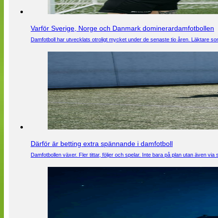
Varför Sverige, Norge och Danmark dominerardamfotbollen
Damfotboll har utvecklats otroligt mycket under de senaste tio åren. Läktare som
Därför är betting extra spännande i damfotboll
Damfotbollen växer. Fler tittar, följer och spelar. Inte bara på plan utan även 