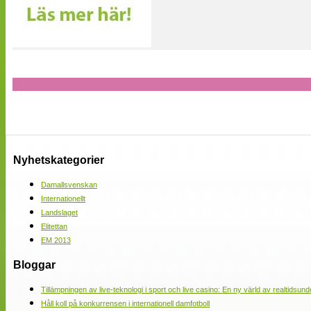
Nyhetskategorier
Damallsvenskan
Internationellt
Landslaget
Elitettan
EM 2013
Bloggar
Tillämpningen av live-teknologi i sport och live casino: En ny värld av realtidsund
Håll koll på konkurrensen i internationell damfotboll