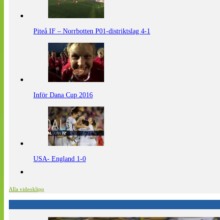
Piteå IF – Norrbotten P01-distriktslag 4-1
Inför Dana Cup 2016
USA- England 1-0
Alla videoklipp