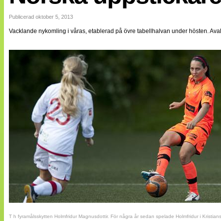
Internationellt
Bildreportage
Publicerad oktober 5, 2013
Arkiv
Vacklande nykomling i våras, etablerad på övre tabellhalvan under hösten. Avalds
Bloggar
Lagen
Webb-TV
Cuper
Medlemsbilder
Till klubbkassan
NÄTverket
Split vision
Om oss
Annonsera
Statistik
Tipsa Damfotboll
Kontakt
T h fyramålsskytten Holmfridur Magnusdottir. För några år sedan spelade Holmfridur i Kristian