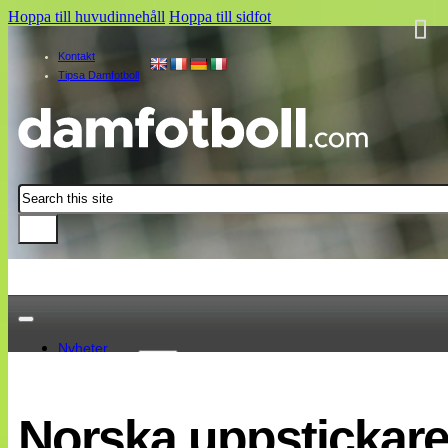
Hoppa till huvudinnehåll
Hoppa till sidfot
Kontakt
Tipsa Damfotboll
Sök
Nyheter
Damallsvenskan
Elitettan
Norska uppstickaren
Landslaget
EM 2013