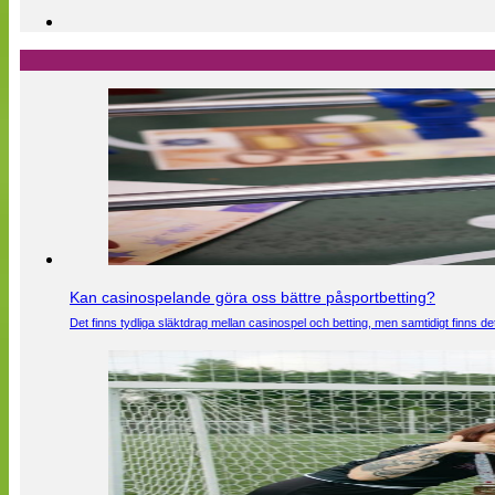
Kan casinospelande göra oss bättre påsportbetting?
Det finns tydliga släktdrag mellan casinospel och betting, men samtidigt finns