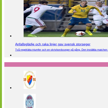
Anfallsglädje och raka linjer gav svensk storseger
Två regelrätta triumfer och en skrivbordsseger på gång. Den inställda matchen 