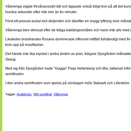
Vålerenga vägde förvånansvärt lätt och tappade också tidigt tron på att det kund
hundra sekunder efter inte mer än tio minuter.
Först ett pressat avslut mot stolproten och därefter en snygg lyftning över målvak
Vålerenga blev stressat efter de tidiga baklängesmålen och hann inte alls med 
Likaledes brasilianska Rosana dominerade offensivt mittfält fullständigt med fi
kom upp på resulttavlan.
Det hände inte lika mycket i andra änden av plan, tidigare Djurgården-målvakten
Skaug.
Med sig från Djurgården hade ”Gugga” Freja Hellenberg och Mia Jalkerud inför s
semifinalen.
I den andra semifinalen som spelas på söndagen möts Stabaek och Lilleström.
Taggar:
Avaldsnes
,
NM-semifinal
,
Vålerenga