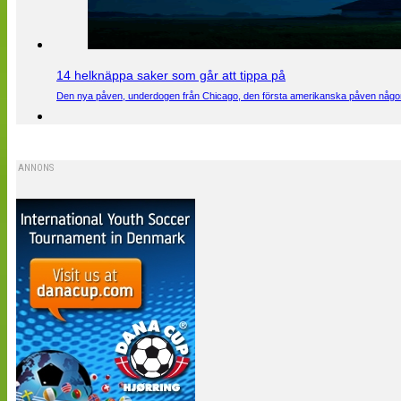
14 helknäppa saker som går att tippa på
Den nya påven, underdogen från Chicago, den första amerikanska påven någons
ANNONS