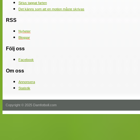
Sirius tappat farten
Det känns som att en motion måste skrivas
RSS
Nyheter
Bloggar
Följ oss
Facebook
Om oss
Annonsera
Statistik
Copyright © 2025 Damfotboll.com