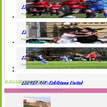
130427 LB 07 – QBIK
Publicerad 27 April 2013, 22:40
130427 IF Limhamn Bunkeflo – QBIK
Publicerad 27 April 2013, 21:10
130427 LdB FC Malmö – Mallbackens IF
Publicerad 27 April 2013, 20:54
130427 AIK-Eskilstuna United
SE ALLA BILDREPORTAGE
Publicerad 27 April 2013, 20:48