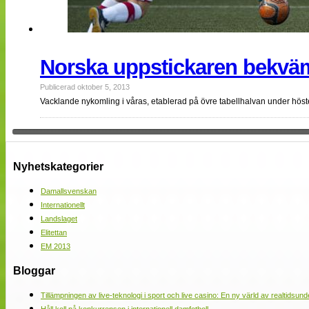
Norska uppstickaren bekvämt
Publicerad oktober 5, 2013
Vacklande nykomling i våras, etablerad på övre tabellhalvan under hösten
Nyhetskategorier
Damallsvenskan
Internationellt
Landslaget
Elitettan
EM 2013
Bloggar
Tillämpningen av live-teknologi i sport och live casino: En ny värld av realtidsund