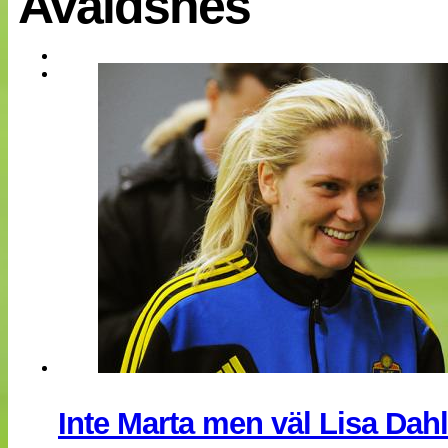
Avaldsnes
EM 2013
Internationellt
Bildreportage
Arkiv
Bloggar
Lagen
Webb-TV
Cuper
Medlemsbilder
Till klubbkassan
NÄTverket
Split vision
Om oss
Annonsera
Statistik
Tipsa Damfotboll
Kontakt
Inte Marta men väl Lisa Dahl