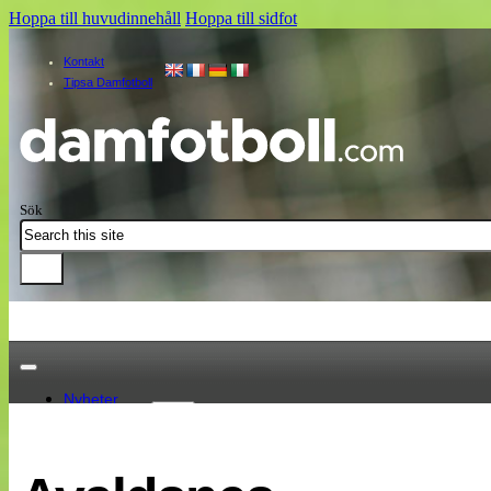
Hoppa till huvudinnehåll
Hoppa till sidfot
Kontakt
Tipsa Damfotboll
Sök
Nyheter
Damallsvenskan
Elitettan
Landslaget