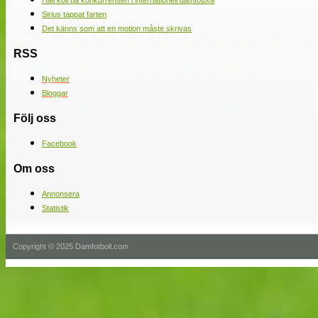
Håll koll på konkurrensen i internationell damfotboll
Sirius tappat farten
Det känns som att en motion måste skrivas
RSS
Nyheter
Bloggar
Följ oss
Facebook
Om oss
Annonsera
Statistik
Copyright © 2025 Damfotboll.com