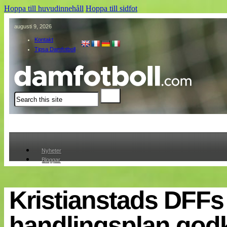
Hoppa till huvudinnehåll
Hoppa till sidfot
augusti 9, 2026
Kontakt
Tipsa Damfotboll
Sök
Nyheter
Bloggar
Lagen
Webb-TV
Cuper
Kristianstads DFFs
Medlemmar
Medlemsbilder
handlingsplan god
Till klubbkassan
Om oss