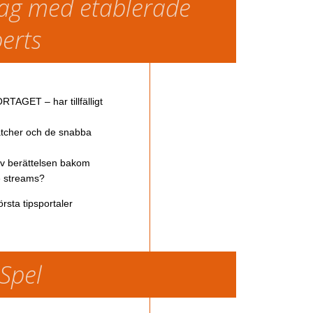
slag med etablerade
perts
TAGET – har tillfälligt
atcher och de snabba
av berättelsen bakom
ve streams?
rsta tipsportaler
 Spel