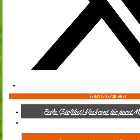
SENASTE REPORTAGET
Pride (Stolthet) klockrent för paret 