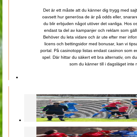
Det är ett måste att du känner dig trygg med sajt
oavsett hur generösa de är på odds eller, snarare b
du blir erbjuden något utöver det vanliga. Hos o
endast ta del av kampanjer och reklam som gäller
Behöver du leta vidare och är ute efter mer inf
licens och bettingsidor med bonusar, kan vi tips
portal. På casinotopp listas endast casinon som er
spel. Där hittar du säkert ett bra alternativ, om d
som du känner till i dagsläget inte rä