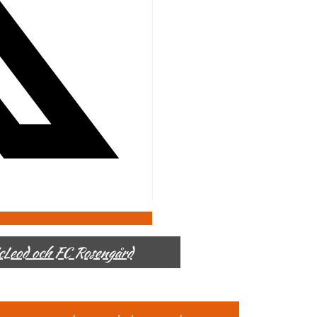
McLeod och FC Rosengård