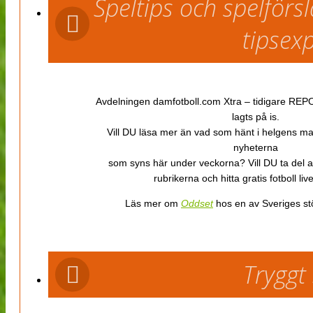
Speltips och spelför
tipsex
Avdelningen damfotboll.com Xtra – tidigare REPOR
lagts på is.
Vill DU läsa mer än vad som hänt i helgens m
nyheterna
som syns här under veckorna? Vill DU ta del 
rubrikerna och hitta gratis fotboll li
Läs mer om
Oddset
hos en av Sveriges stö
Tryggt