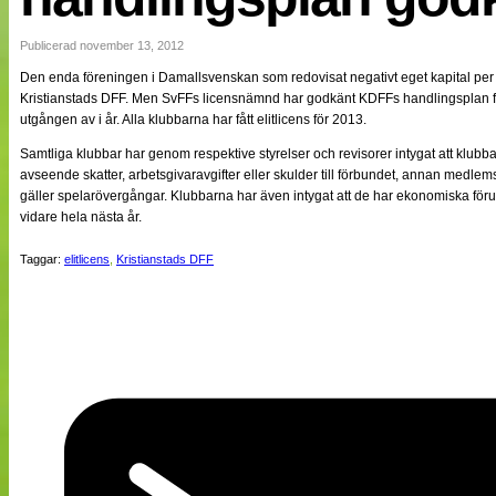
NÄTverket
Split vision
Publicerad november 13, 2012
Den enda föreningen i Damallsvenskan som redovisat negativt eget kapital per d
Kristianstads DFF. Men SvFFs licensnämnd har godkänt KDFFs handlingsplan för a
Nyheter
utgången av i år. Alla klubbarna har fått elitlicens för 2013.
Bloggar
Lagen
Samtliga klubbar har genom respektive styrelser och revisorer intygat att klubba
Webb-TV
avseende skatter, arbetsgivaravgifter eller skulder till förbundet, annan medlemsf
Cuper
gäller spelarövergångar. Klubbarna har även intygat att de har ekonomiska förut
Medlemmar
vidare hela nästa år.
Medlemsbilder
Till klubbkassan
Taggar:
elitlicens
,
Kristianstads DFF
Om oss
NÄTverket
Split vision