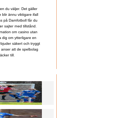
en du väljer. Det gäller
lir ännu viktigare ifall
ss på Damfotboll får du
 sajter med tillstånd.
ormation om casino utan
a dig om ytterligare en
bjuder säkert och tryggt
u anser att de spelbolag
cker till.