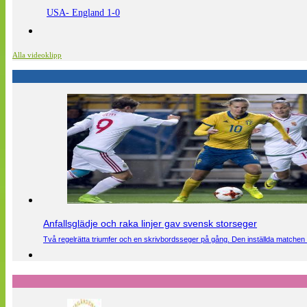
USA- England 1-0
Alla videoklipp
Anfallsglädje och raka linjer gav svensk storseger
Två regelrätta triumfer och en skrivbordsseger på gång. Den inställda matchen 