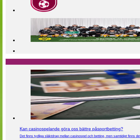
Kan casinospelande göra oss bättre påsportbetting?
Det finns tydliga släktdrag mellan casinospel och betting, men samtidigt finns