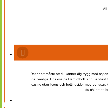
Vil
Det är ett måste att du känner dig trygg med sajten 
det vanliga. Hos oss på Damfotboll får du endast t
casino utan licens och bettingsidor med bonusar, ka
du säkert ett b