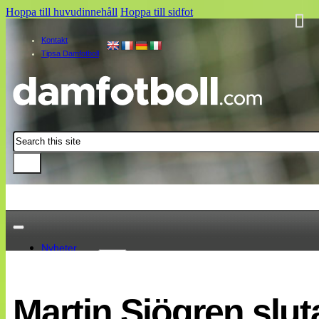
Hoppa till huvudinnehåll
Hoppa till sidfot
Kontakt
Tipsa Damfotboll
Sök
Nyheter
Damallsvenskan
Elitettan
Martin Sjögren slu
Landslaget
EM 2013