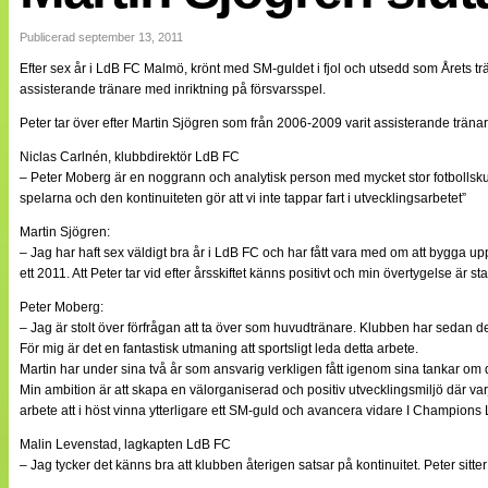
Internationellt
Bildreportage
Publicerad september 13, 2011
Arkiv
Efter sex år i LdB FC Malmö, krönt med SM-guldet i fjol och utsedd som Årets t
Bloggar
assisterande tränare med inriktning på försvarsspel.
Lagen
Webb-TV
Peter tar över efter Martin Sjögren som från 2006-2009 varit assisterande trän
Cuper
Medlemsbilder
Niclas Carlnén, klubbdirektör LdB FC
Till klubbkassan
– Peter Moberg är en noggrann och analytisk person med mycket stor fotbollskunsk
NÄTverket
spelarna och den kontinuiteten gör att vi inte tappar fart i utvecklingsarbetet”
Split vision
Om oss
Martin Sjögren:
– Jag har haft sex väldigt bra år i LdB FC och har fått vara med om att bygga 
Annonsera
ett 2011. Att Peter tar vid efter årsskiftet känns positivt och min övertygelse är
Statistik
Peter Moberg:
Tipsa Damfotboll
– Jag är stolt över förfrågan att ta över som huvudtränare. Klubben har sedan den
Kontakt
För mig är det en fantastisk utmaning att sportsligt leda detta arbete.
Martin har under sina två år som ansvarig verkligen fått igenom sina tankar om
Min ambition är att skapa en välorganiserad och positiv utvecklingsmiljö där varj
arbete att i höst vinna ytterligare ett SM-guld och avancera vidare I Champions
Malin Levenstad, lagkapten LdB FC
– Jag tycker det känns bra att klubben återigen satsar på kontinuitet. Peter s