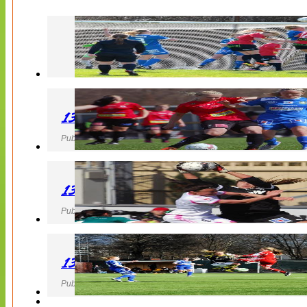
130427 LB 07 – QBIK
Publicerad 27 April 2013, 22:40
130427 IF Limhamn Bunkeflo – QBIK
Publicerad 27 April 2013, 21:10
130427 LdB FC Malmö – Mallbackens IF
Publicerad 27 April 2013, 20:54