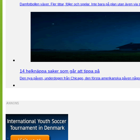
Damfotbollen växer. Fler tittar, följer och spelar. Inte bara på plan utan även 
14 helknäppa saker som går att tippa på
Den nya påven, underdogen från Chicago, den första amerikanska påven någons
ANNONS