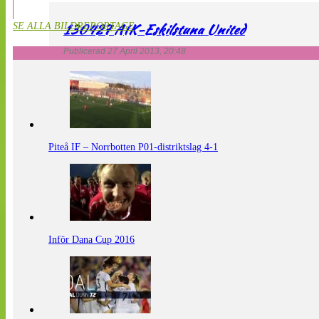
130427 AIK-Eskilstuna United
SE ALLA BILDREPORTAGE
Publicerad 27 April 2013, 20:48
Piteå IF – Norrbotten P01-distriktslag 4-1
Inför Dana Cup 2016