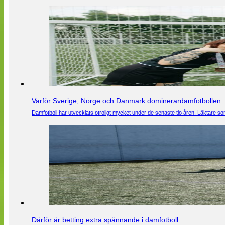
Varför Sverige, Norge och Danmark dominerardamfotbollen
Damfotboll har utvecklats otroligt mycket under de senaste tio åren. Läktare som
Därför är betting extra spännande i damfotboll