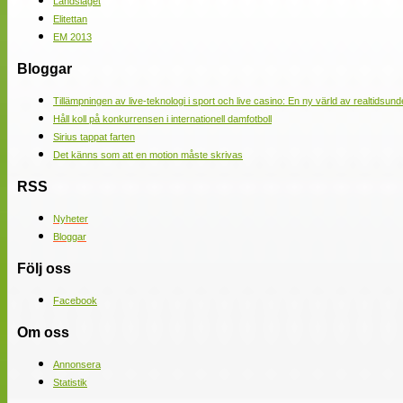
Landslaget
Elitettan
EM 2013
Bloggar
Tillämpningen av live-teknologi i sport och live casino: En ny värld av realtidsund
Håll koll på konkurrensen i internationell damfotboll
Sirius tappat farten
Det känns som att en motion måste skrivas
RSS
Nyheter
Bloggar
Följ oss
Facebook
Om oss
Annonsera
Statistik