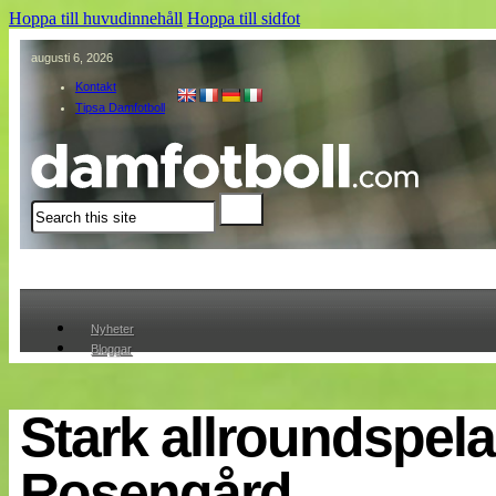
Hoppa till huvudinnehåll
Hoppa till sidfot
augusti 6, 2026
Kontakt
Tipsa Damfotboll
Sök
Nyheter
Bloggar
Lagen
Webb-TV
Cuper
Stark allroundspelar
Medlemmar
Medlemsbilder
Rosengård
Till klubbkassan
Om oss