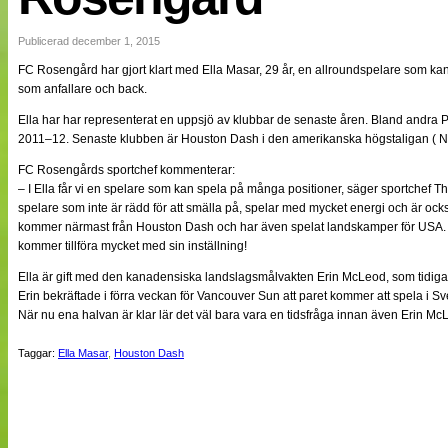
NÄTverket
Split vision
Publicerad december 1, 2015
FC Rosengård har gjort klart med Ella Masar, 29 år, en allroundspelare som kan 
som anfallare och back.
Nyheter
Bloggar
Ella har har representerat en uppsjö av klubbar de senaste åren. Bland andra
Lagen
2011–12. Senaste klubben är Houston Dash i den amerikanska högstaligan ( 
Webb-TV
Cuper
FC Rosengårds sportchef kommenterar:
Medlemmar
– I Ella får vi en spelare som kan spela på många positioner, säger sportchef Th
Medlemsbilder
spelare som inte är rädd för att smälla på, spelar med mycket energi och är ocks
Till klubbkassan
kommer närmast från Houston Dash och har även spelat landskamper för USA. 
Om oss
kommer tillföra mycket med sin inställning!
NÄTverket
Split vision
Ella är gift med den kanadensiska landslagsmålvakten Erin McLeod, som tidigare
Erin bekräftade i förra veckan för Vancouver Sun att paret kommer att spela i Sv
När nu ena halvan är klar lär det väl bara vara en tidsfråga innan även Erin M
Taggar:
Ella Masar
,
Houston Dash