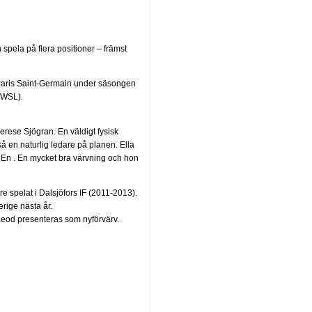
spela på flera positioner – främst
 Paris Saint-Germain under säsongen
NWSL).
erese Sjögran. En väldigt fysisk
å en naturlig ledare på planen. Ella
En . En mycket bra värvning och hon
 spelat i Dalsjöfors IF (2011-2013).
erige nästa år.
cLeod presenteras som nyförvärv.