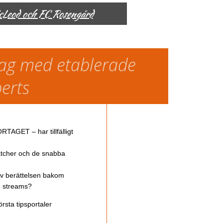
McLeod och FC Rosengård
slag med etablerade
perts
TAGET – har tillfälligt
atcher och de snabba
av berättelsen bakom
ve streams?
rsta tipsportaler