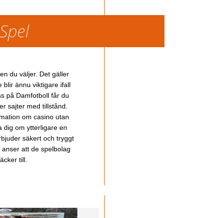
 Spel
en du väljer. Det gäller
lir ännu viktigare ifall
ss på Damfotboll får du
 sajter med tillstånd.
ormation om casino utan
a dig om ytterligare en
bjuder säkert och tryggt
u anser att de spelbolag
cker till.