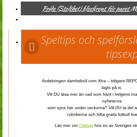
Pride (Stolthet) klockrent för paret 
Speltips och spelför
tipsex
Avdelningen damfotboll.com Xtra – tidigare REPOR
lagts på is.
Vill DU läsa mer än vad som hänt i helgens m
nyheterna
som syns här under veckorna? Vill DU ta del 
rubrikerna och hitta gratis fotboll li
Läs mer om
Oddset
hos en av Sveriges stö