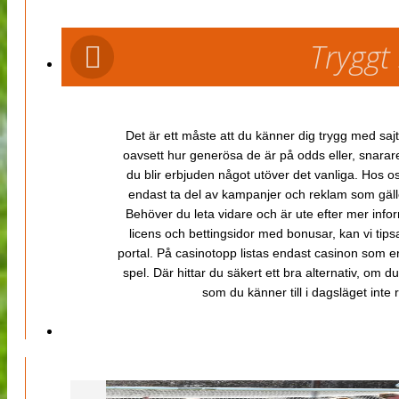
Tryggt
Det är ett måste att du känner dig trygg med sajt
oavsett hur generösa de är på odds eller, snarare b
du blir erbjuden något utöver det vanliga. Hos o
endast ta del av kampanjer och reklam som gäller
Behöver du leta vidare och är ute efter mer inf
licens och bettingsidor med bonusar, kan vi tips
portal. På casinotopp listas endast casinon som er
spel. Där hittar du säkert ett bra alternativ, om d
som du känner till i dagsläget inte rä