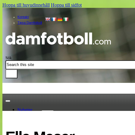
Hoppa till huvudinnehåll
Hoppa till sidfot
Kontakt
Tipsa Damfotboll
Sök
Nyheter
Damallsvenskan
Elitettan
Landslaget