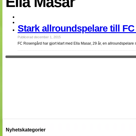
Ella Masar
EM 2013
Internationellt
Bildreportage
Arkiv
Stark allroundspelare till 
Bloggar
Lagen
Webb-TV
Publicerad december 1, 2015
Cuper
FC Rosengård har gjort klart med Ella Masar, 29 år, en allroundspelare 
Medlemsbilder
Till klubbkassan
NÄTverket
Split vision
Om oss
Annonsera
Statistik
Tipsa Damfotboll
Kontakt
Nyhetskategorier