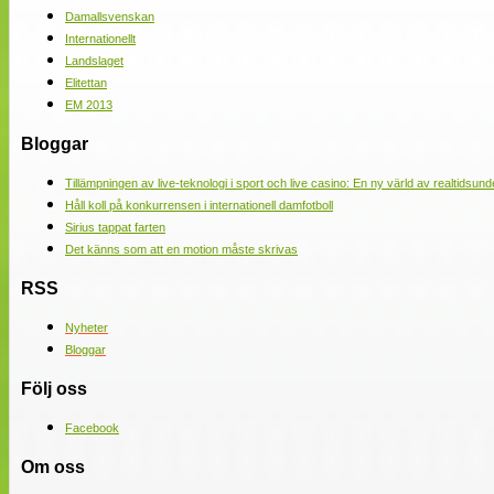
Damallsvenskan
Internationellt
Landslaget
Elitettan
EM 2013
Bloggar
Tillämpningen av live-teknologi i sport och live casino: En ny värld av realtidsund
Håll koll på konkurrensen i internationell damfotboll
Sirius tappat farten
Det känns som att en motion måste skrivas
RSS
Nyheter
Bloggar
Följ oss
Facebook
Om oss