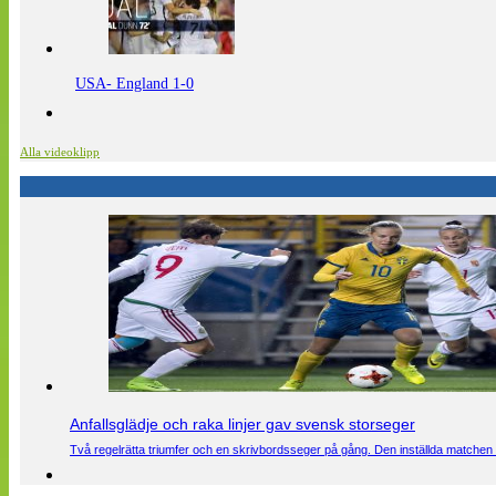
USA- England 1-0
Alla videoklipp
Anfallsglädje och raka linjer gav svensk storseger
Två regelrätta triumfer och en skrivbordsseger på gång. Den inställda matchen 