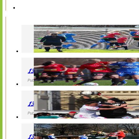
130427 LB 07 – QBIK
Publicerad 27 April 2013, 22:40
130427 IF Limhamn Bunkeflo – QBIK
Publicerad 27 April 2013, 21:10
130427 LdB FC Malmö – Mallbackens IF