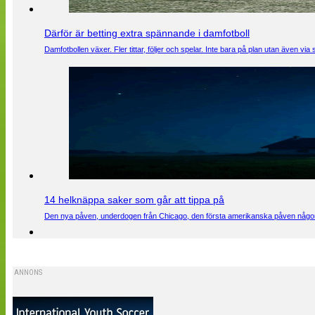
Därför är betting extra spännande i damfotboll
Damfotbollen växer. Fler tittar, följer och spelar. Inte bara på plan utan även 
14 helknäppa saker som går att tippa på
Den nya påven, underdogen från Chicago, den första amerikanska påven någons
ANNONS