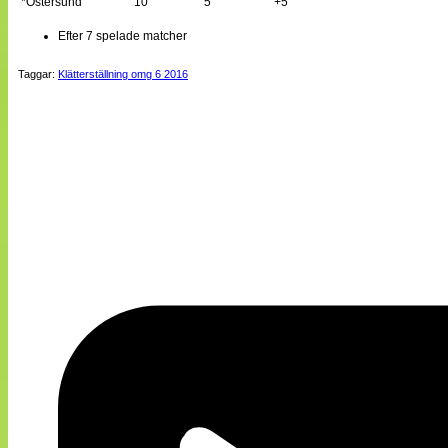
*Östersund
10
5
+5
Efter 7 spelade matcher
Taggar:
Klätterställning omg 6 2016