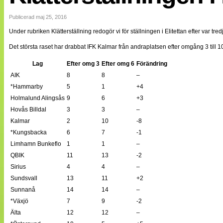
Internationellt
Bildreportage
Publicerad maj 25, 2016
Arkiv
Under rubriken Klätterställning redogör vi för ställningen i Elitettan efter var tre
Bloggar
Lagen
Det största raset har drabbat IFK Kalmar från andraplatsen efter omgång 3 till 10:
Webb-TV
Cuper
Lag
Efter omg 3
Efter omg 6
Förändring
Medlemsbilder
AIK
8
8
–
Till klubbkassan
*Hammarby
5
1
+4
NÄTverket
Split vision
Holmalund Alingsås
9
6
+3
Om oss
Hovås Billdal
3
3
–
Kalmar
2
10
-8
Annonsera
*Kungsbacka
6
7
-1
Statistik
Tipsa Damfotboll
Limhamn Bunkeflo
1
1
–
Kontakt
QBIK
11
13
-2
Sirius
4
4
–
Sundsvall
13
11
+2
Sunnanå
14
14
–
*Växjö
7
9
-2
Älta
12
12
–