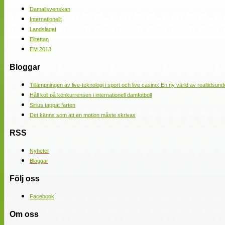
Damallsvenskan
Internationellt
Landslaget
Elitettan
EM 2013
Bloggar
Tillämpningen av live-teknologi i sport och live casino: En ny värld av realtidsund
Håll koll på konkurrensen i internationell damfotboll
Sirius tappat farten
Det känns som att en motion måste skrivas
RSS
Nyheter
Bloggar
Följ oss
Facebook
Om oss