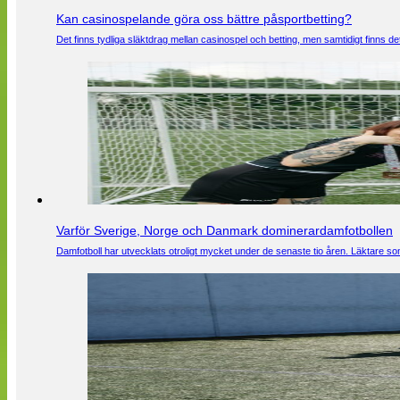
Kan casinospelande göra oss bättre påsportbetting?
Det finns tydliga släktdrag mellan casinospel och betting, men samtidigt finns
Varför Sverige, Norge och Danmark dominerardamfotbollen
Damfotboll har utvecklats otroligt mycket under de senaste tio åren. Läktare som