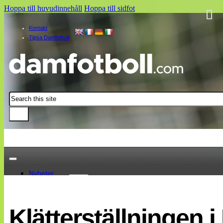
Hoppa till huvudinnehåll
Hoppa till sidfot
Kontakt
Tipsa Damfotboll
Sök
Nyheter
Damallsvenskan
Elitettan
Klätterställningen i
Landslaget
EM 2013