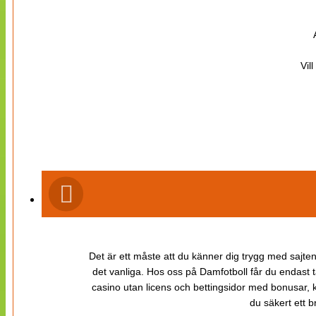
Vil
Det är ett måste att du känner dig trygg med sajten 
det vanliga. Hos oss på Damfotboll får du endast t
casino utan licens och bettingsidor med bonusar, ka
du säkert ett b