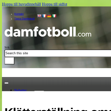
Hoppa till huvudinnehåll
Hoppa till sidfot
Kontakt
Tipsa Damfotboll
Sök
Nyheter
Damallsvenskan
Elitettan
Landslaget