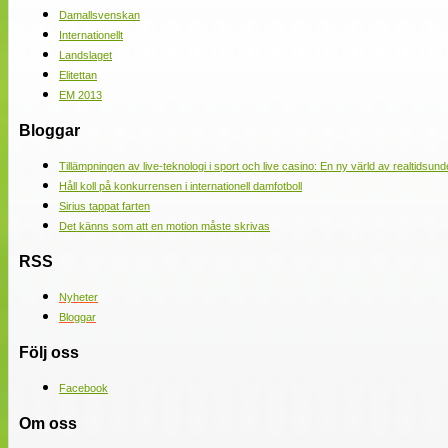
Damallsvenskan
Internationellt
Landslaget
Elitettan
EM 2013
Bloggar
Tillämpningen av live-teknologi i sport och live casino: En ny värld av realtidsund
Håll koll på konkurrensen i internationell damfotboll
Sirius tappat farten
Det känns som att en motion måste skrivas
RSS
Nyheter
Bloggar
Följ oss
Facebook
Om oss