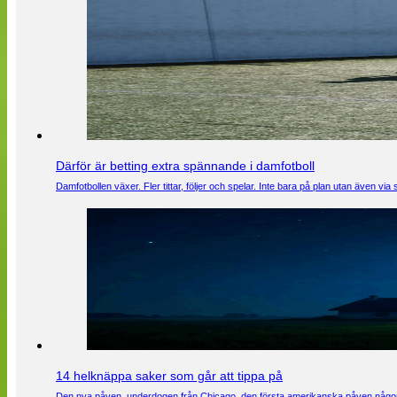
Därför är betting extra spännande i damfotboll
Damfotbollen växer. Fler tittar, följer och spelar. Inte bara på plan utan även 
14 helknäppa saker som går att tippa på
Den nya påven, underdogen från Chicago, den första amerikanska påven någons