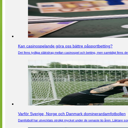
Kan casinospelande göra oss bättre påsportbetting?
Det finns tydliga släktdrag mellan casinospel och betting, men samtidigt finns
Varför Sverige, Norge och Danmark dominerardamfotbollen
Damfotboll har utvecklats otroligt mycket under de senaste tio åren. Läktare som