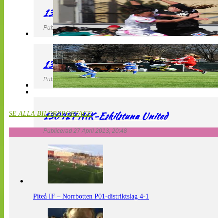
130427 IF Limhamn Bunkeflo – QBIK
Publicerad 27 April 2013, 21:10
130427 LdB FC Malmö – Mallbackens IF
Publicerad 27 April 2013, 20:54
130427 AIK-Eskilstuna United
SE ALLA BILDREPORTAGE
Publicerad 27 April 2013, 20:48
Piteå IF – Norrbotten P01-distriktslag 4-1