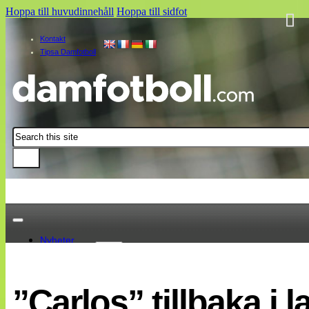
Hoppa till huvudinnehåll
Hoppa till sidfot
Kontakt
Tipsa Damfotboll
Sök
Nyheter
Damallsvenskan
Elitettan
”Carlos” tillbaka i 
Landslaget
EM 2013