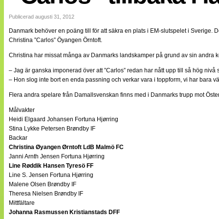
Internationellt
Bildreportage
Publicerad augusti 31, 2012
Arkiv
Danmark behöver en poäng till för att säkra en plats i EM-slutspelet i Sverige
Bloggar
Christina ”Carlos” Öyangen Örntoft.
Lagen
Webb-TV
Christina har missat många av Danmarks landskamper på grund av sin andra k
Cuper
Medlemsbilder
– Jag är ganska imponerad över att ”Carlos” redan har nått upp till så hög niv
Till klubbkassan
– Hon slog inte bort en enda passning och verkar vara i toppform, vi har bara vän
NÄTverket
Split vision
Flera andra spelare från Damallsvenskan finns med i Danmarks trupp mot Öster
Om oss
Målvakter
Heidi Elgaard Johansen Fortuna Hjørring
Annonsera
Stina Lykke Petersen Brøndby IF
Statistik
Backar
Tipsa Damfotboll
Christina Øyangen Ørntoft LdB Malmö FC
Kontakt
Janni Arnth Jensen Fortuna Hjørring
Line Røddik Hansen Tyresö FF
Line S. Jensen Fortuna Hjørring
Malene Olsen Brøndby IF
Theresa Nielsen Brøndby IF
Mittfältare
Johanna Rasmussen Kristianstads DFF