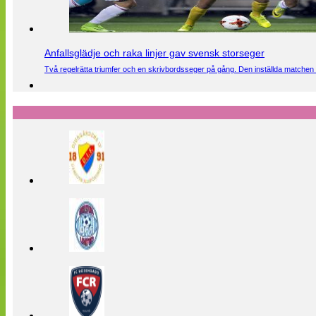
Anfallsglädje och raka linjer gav svensk storseger
Två regelrätta triumfer och en skrivbordsseger på gång. Den inställda matchen 