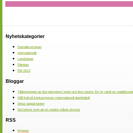
Nyhetskategorier
Damallsvenskan
Internationellt
Landslaget
Elitettan
EM 2013
Bloggar
Tillämpningen av live-teknologi i sport och live casino: En ny värld av realtidsund
Håll koll på konkurrensen i internationell damfotboll
Sirius tappat farten
Det känns som att en motion måste skrivas
RSS
Nyheter