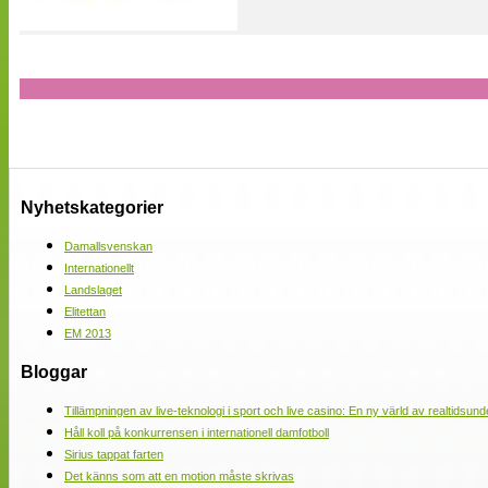
Nyhetskategorier
Damallsvenskan
Internationellt
Landslaget
Elitettan
EM 2013
Bloggar
Tillämpningen av live-teknologi i sport och live casino: En ny värld av realtidsund
Håll koll på konkurrensen i internationell damfotboll
Sirius tappat farten
Det känns som att en motion måste skrivas