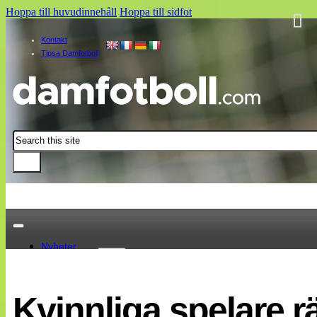
Hoppa till huvudinnehåll
Hoppa till sidfot
Kontakt
Tipsa Damfotboll
Sök
Nyheter
Damallsvenskan
Elitettan
Kvinnliga spelare 
Landslaget
EM 2013