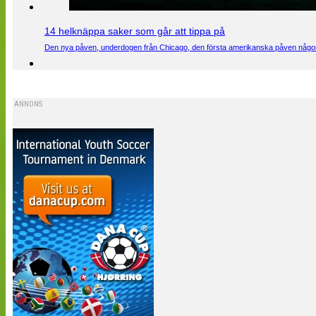
14 helknäppa saker som går att tippa på
Den nya påven, underdogen från Chicago, den första amerikanska påven någons
ANNONS