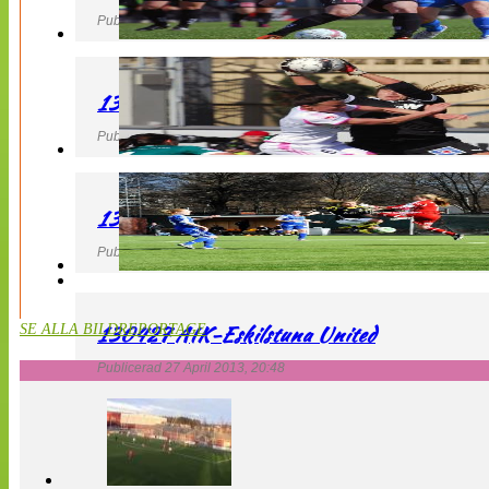
Publicerad 27 April 2013, 22:40
130427 IF Limhamn Bunkeflo – QBIK
Publicerad 27 April 2013, 21:10
130427 LdB FC Malmö – Mallbackens IF
Publicerad 27 April 2013, 20:54
130427 AIK-Eskilstuna United
SE ALLA BILDREPORTAGE
Publicerad 27 April 2013, 20:48