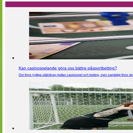
Kan casinospelande göra oss bättre påsportbetting?
Det finns tydliga släktdrag mellan casinospel och betting, men samtidigt finns