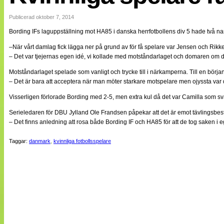
Internationellt
Bildreportage
Publicerad oktober 7, 2014
Arkiv
Bording IFs laguppställning mot HA85 i danska herrfotbollens div 5 hade två nam
Bloggar
Lagen
–När vårt damlag fick lägga ner på grund av för få spelare var Jensen och Rikke 
Webb-TV
– Det var tjejernas egen idé, vi kollade med motståndarlaget och domaren om det
Cuper
Medlemsbilder
Motståndarlaget spelade som vanligt och trycke till i närkamperna. Till en början
Till klubbkassan
– Det är bara att acceptera när man möter starkare motspelare men ojyssta var d
NÄTverket
Split vision
Visserligen förlorade Bording med 2-5, men extra kul då det var Camilla som s
Om oss
Serieledaren för DBU Jylland Ole Frandsen påpekar att det är emot tävlingsbes
– Det finns anledning att rosa både Bording IF och HA85 för att de tog saken i 
Annonsera
Statistik
Taggar:
danmark
,
kvinnliga fotbollsspelare
Tipsa Damfotboll
Kontakt