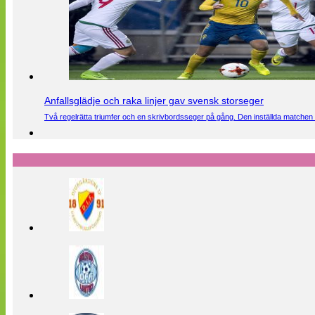
Anfallsglädje och raka linjer gav svensk storseger
Två regelrätta triumfer och en skrivbordsseger på gång. Den inställda matchen 