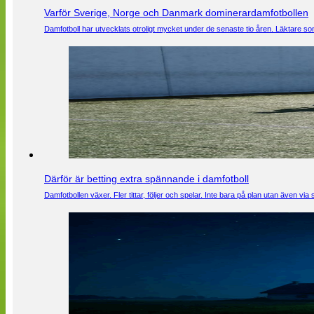
Varför Sverige, Norge och Danmark dominerardamfotbollen
Damfotboll har utvecklats otroligt mycket under de senaste tio åren. Läktare som
Därför är betting extra spännande i damfotboll
Damfotbollen växer. Fler tittar, följer och spelar. Inte bara på plan utan även 