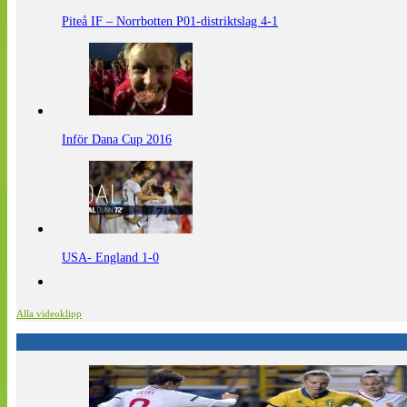
Piteå IF – Norrbotten P01-distriktslag 4-1
Inför Dana Cup 2016
USA- England 1-0
Alla videoklipp