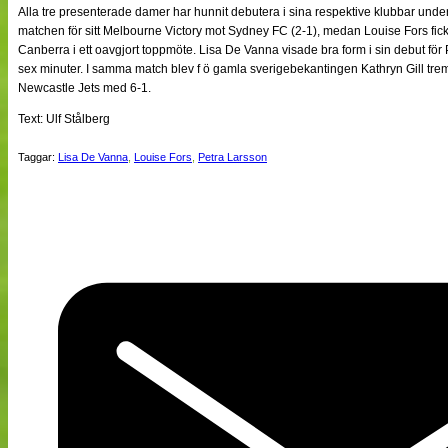
Alla tre presenterade damer har hunnit debutera i sina respektive klubbar und
matchen för sitt Melbourne Victory mot Sydney FC (2-1), medan Louise Fors fic
Canberra i ett oavgjort toppmöte. Lisa De Vanna visade bra form i sin debut för 
sex minuter. I samma match blev f ö gamla sverigebekantingen Kathryn Gill tre
Newcastle Jets med 6-1.
Text: Ulf Stålberg
Taggar:
Lisa De Vanna
,
Louise Fors
,
Petra Larsson