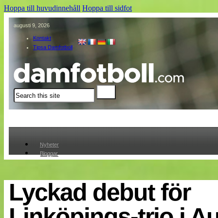
Hoppa till huvudinnehåll
Hoppa till sidfot
augusti 9, 2026
Kontakt
Tipsa Damfotboll
Sök
Nyheter
Bloggar
Lagen
Webb-TV
Cuper
Lyckad debut för
Medlemmar
Medlemsbilder
Linköpings-trio i Au
Till klubbkassan
Om oss