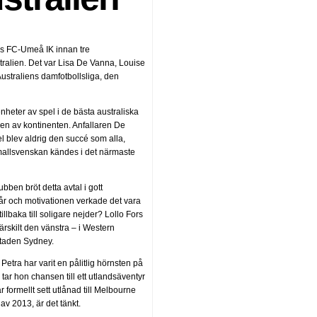
gs FC-Umeå IK innan tre
tralien. Det var Lisa De Vanna, Louise
Australiens damfotbollsliga, den
nheter av spel i de bästa australiska
len av kontinenten. Anfallaren De
 blev aldrig den succé som alla,
amallsvenskan kändes i det närmaste
ben bröt detta avtal i gott
 år och motivationen verkade det vara
llbaka till soligare nejder? Lollo Fors
särskilt den vänstra – i Western
staden Sydney.
Petra har varit en pålitlig hörnsten på
tar hon chansen till ett utlandsäventyr
 formellt sett utlånad till Melbourne
av 2013, är det tänkt.