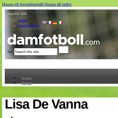
Hoppa till huvudinnehåll
Hoppa till sidfot
augusti 8, 2026
Kontakt
Tipsa Damfotboll
Sök
Nyheter
Bloggar
Lagen
Webb-TV
Cuper
Lisa De Vanna
Medlemmar
Medlemsbilder
Till klubbkassan
Om oss