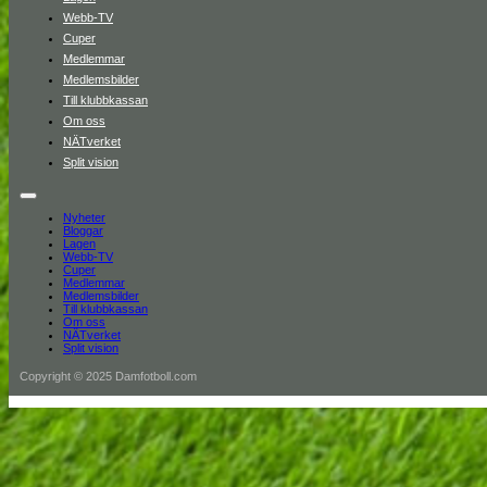
Webb-TV
Cuper
Medlemmar
Medlemsbilder
Till klubbkassan
Om oss
NÄTverket
Split vision
Nyheter
Bloggar
Lagen
Webb-TV
Cuper
Medlemmar
Medlemsbilder
Till klubbkassan
Om oss
NÄTverket
Split vision
Copyright © 2025 Damfotboll.com