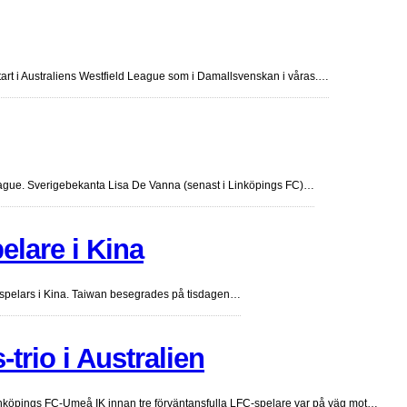
start i Australiens Westfield League som i Damallsvenskan i våras.…
League. Sverigebekanta Lisa De Vanna (senast i Linköpings FC)…
elare i Kina
so spelars i Kina. Taiwan besegrades på tisdagen…
trio i Australien
inköpings FC-Umeå IK innan tre förväntansfulla LFC-spelare var på väg mot…