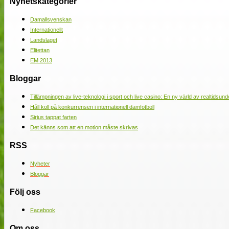
Nyhetskategorier
Damallsvenskan
Internationellt
Landslaget
Elitettan
EM 2013
Bloggar
Tillämpningen av live-teknologi i sport och live casino: En ny värld av realtidsund
Håll koll på konkurrensen i internationell damfotboll
Sirius tappat farten
Det känns som att en motion måste skrivas
RSS
Nyheter
Bloggar
Följ oss
Facebook
Om oss