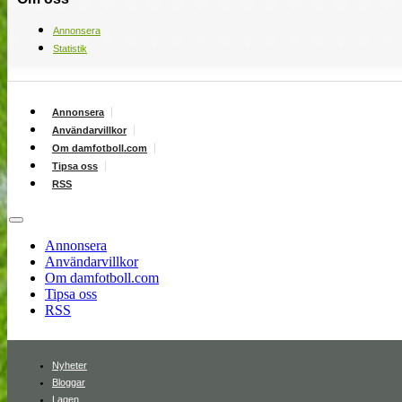
Annonsera
Statistik
Annonsera
Användarvillkor
Om damfotboll.com
Tipsa oss
RSS
Annonsera
Användarvillkor
Om damfotboll.com
Tipsa oss
RSS
Nyheter
Bloggar
Lagen