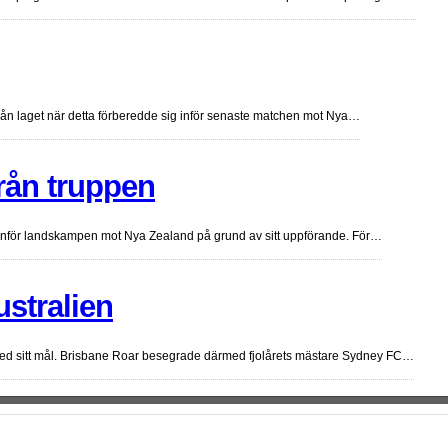
rån laget när detta förberedde sig inför senaste matchen mot Nya…
rån truppen
n inför landskampen mot Nya Zealand på grund av sitt uppförande. För…
ustralien
 med sitt mål. Brisbane Roar besegrade därmed fjolårets mästare Sydney FC…