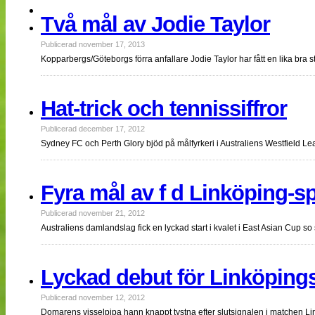
NÄTverket
Två mål av Jodie Taylor
Split vision
Publicerad november 17, 2013
Kopparbergs/Göteborgs förra anfallare Jodie Taylor har fått en lika bra 
Nyheter
Bloggar
Lagen
Hat-trick och tennissiffror
Webb-TV
Cuper
Publicerad december 17, 2012
Medlemmar
Medlemsbilder
Sydney FC och Perth Glory bjöd på målfyrkeri i Australiens Westfield 
Till klubbkassan
Om oss
NÄTverket
Fyra mål av f d Linköping-sp
Split vision
Publicerad november 21, 2012
Australiens damlandslag fick en lyckad start i kvalet i East Asian Cup 
Lyckad debut för Linköpings-
Publicerad november 12, 2012
Domarens visselpipa hann knappt tystna efter slutsignalen i matchen L