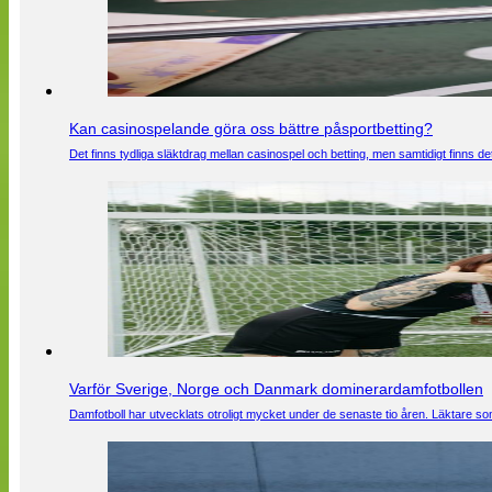
Kan casinospelande göra oss bättre påsportbetting?
Det finns tydliga släktdrag mellan casinospel och betting, men samtidigt finns
Varför Sverige, Norge och Danmark dominerardamfotbollen
Damfotboll har utvecklats otroligt mycket under de senaste tio åren. Läktare som