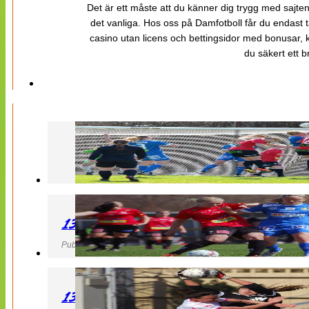
Det är ett måste att du känner dig trygg med sajten 
det vanliga. Hos oss på Damfotboll får du endast t
casino utan licens och bettingsidor med bonusar, ka
du säkert ett b
130427 LB 07 – QBIK
Publicerad 27 April 2013, 22:40
130427 IF Limhamn Bunkeflo – QBIK