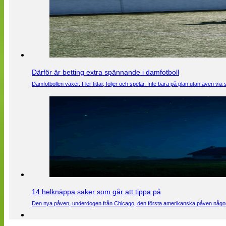
Därför är betting extra spännande i damfotboll
Damfotbollen växer. Fler tittar, följer och spelar. Inte bara på plan utan även 
14 helknäppa saker som går att tippa på
Den nya påven, underdogen från Chicago, den första amerikanska påven någons