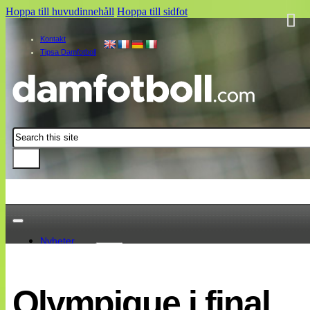
Hoppa till huvudinnehåll
Hoppa till sidfot
Kontakt
Tipsa Damfotboll
Sök
Nyheter
Damallsvenskan
Elitettan
Olympique i final
Landslaget
EM 2013