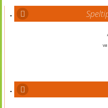
Spelti
Vil