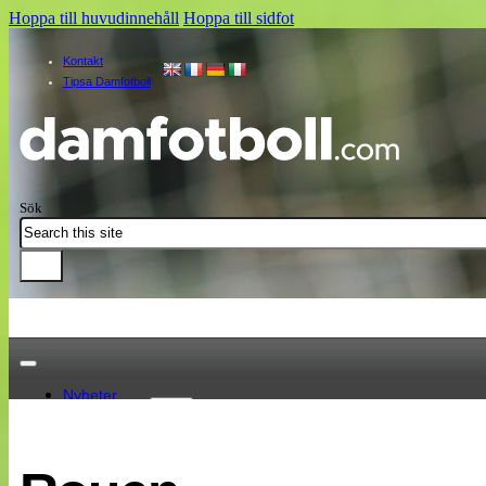
Hoppa till huvudinnehåll
Hoppa till sidfot
Kontakt
Tipsa Damfotboll
Sök
Nyheter
Damallsvenskan
Elitettan
Landslaget