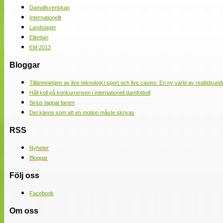
Damallsvenskan
Internationellt
Landslaget
Elitettan
EM 2013
Bloggar
Tillämpningen av live-teknologi i sport och live casino: En ny värld av realtidsund
Håll koll på konkurrensen i internationell damfotboll
Sirius tappat farten
Det känns som att en motion måste skrivas
RSS
Nyheter
Bloggar
Följ oss
Facebook
Om oss