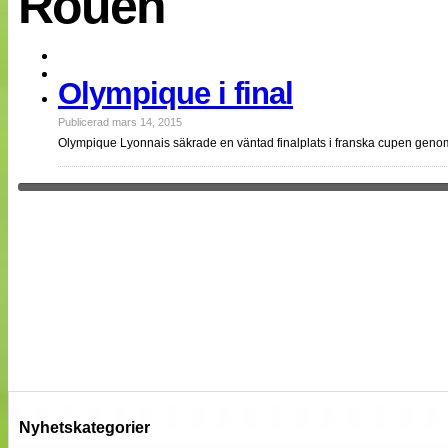
Rouen
EM 2013
Internationellt
Bildreportage
Arkiv
Olympique i final
Bloggar
Lagen
Webb-TV
Publicerad mars 14, 2015
Cuper
Olympique Lyonnais säkrade en väntad finalplats i franska cupen geno
Medlemsbilder
Till klubbkassan
NÄTverket
Split vision
Om oss
Annonsera
Statistik
Tipsa Damfotboll
Kontakt
Nyhetskategorier