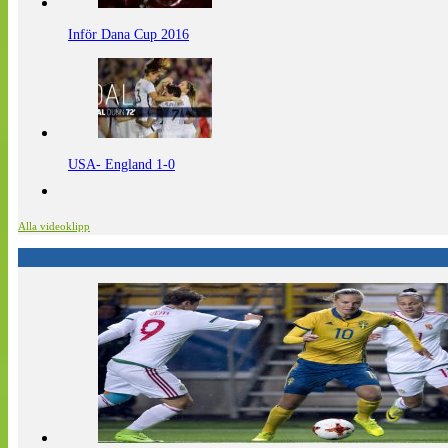
Inför Dana Cup 2016
USA- England 1-0
Alla videoklipp