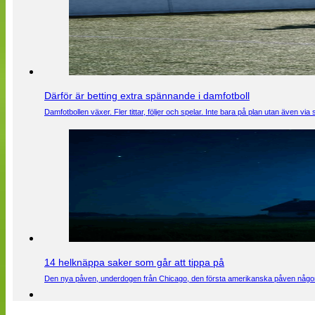
Därför är betting extra spännande i damfotboll
Damfotbollen växer. Fler tittar, följer och spelar. Inte bara på plan utan även 
14 helknäppa saker som går att tippa på
Den nya påven, underdogen från Chicago, den första amerikanska påven någons