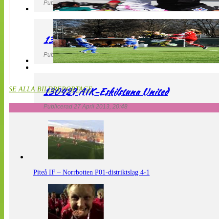
Publicerad 27 April 2013, 21:10
130427 LdB FC Malmö – Mallbackens IF
Publicerad 27 April 2013, 20:54
130427 AIK-Eskilstuna United
SE ALLA BILDREPORTAGE
Publicerad 27 April 2013, 20:48
Piteå IF – Norrbotten P01-distriktslag 4-1