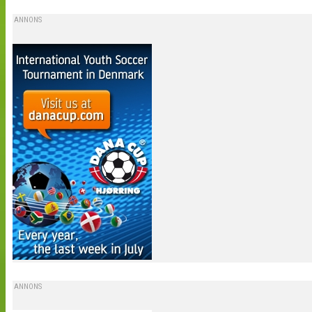
ANNONS
ANNONS