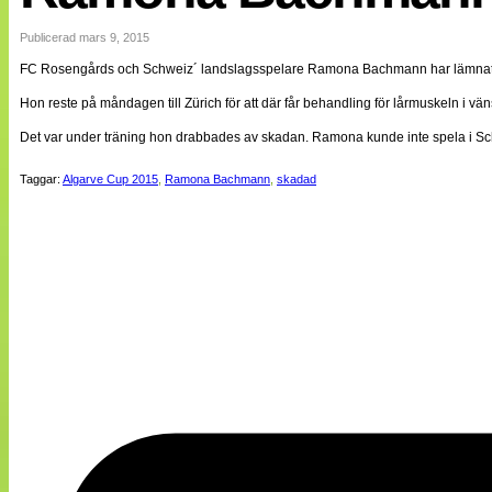
Internationellt
Bildreportage
Publicerad mars 9, 2015
Arkiv
FC Rosengårds och Schweiz´ landslagsspelare Ramona Bachmann har lämnat
Bloggar
Lagen
Hon reste på måndagen till Zürich för att där får behandling för lårmuskeln i v
Webb-TV
Cuper
Det var under träning hon drabbades av skadan. Ramona kunde inte spela i Sc
Medlemsbilder
Till klubbkassan
Taggar:
Algarve Cup 2015
,
Ramona Bachmann
,
skadad
NÄTverket
Split vision
Om oss
Annonsera
Statistik
Tipsa Damfotboll
Kontakt