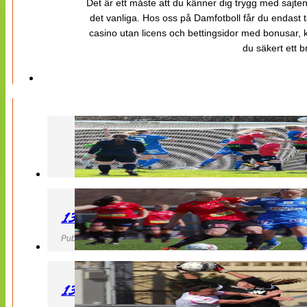
Det är ett måste att du känner dig trygg med sajten 
det vanliga. Hos oss på Damfotboll får du endast t
casino utan licens och bettingsidor med bonusar, ka
du säkert ett b
130427 LB 07 – QBIK
Publicerad 27 April 2013, 22:40
130427 IF Limhamn Bunkeflo – QBIK