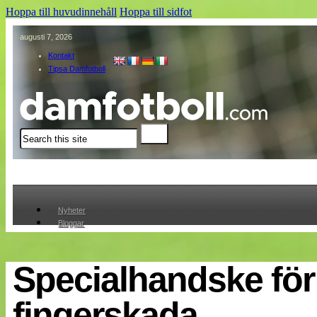
Hoppa till huvudinnehåll
Hoppa till sidfot
augusti 7, 2026
Kontakt
Tipsa Damfotboll
Sök
Nyheter
Bloggar
Lagen
Webb-TV
Cuper
Specialhandske för
Medlemmar
Medlemsbilder
fingerskada
Till klubbkassan
Om oss