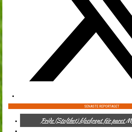
SENASTE REPORTAGET
Pride (Stolthet) klockrent för paret 