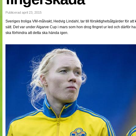
NÄTverket
Split vision
Publicerad april 23, 2015
Sveriges troliga VM-målvakt, Hedvig Lindahl, tar till försiktighetsåtgärder för 
sätt. Det var under Algarve Cup i mars som hon drog fingret ur led och därför h
Nyheter
ska förhindra att detta ska hända igen.
Bloggar
Lagen
Webb-TV
Cuper
Medlemmar
Medlemsbilder
Till klubbkassan
Om oss
NÄTverket
Split vision