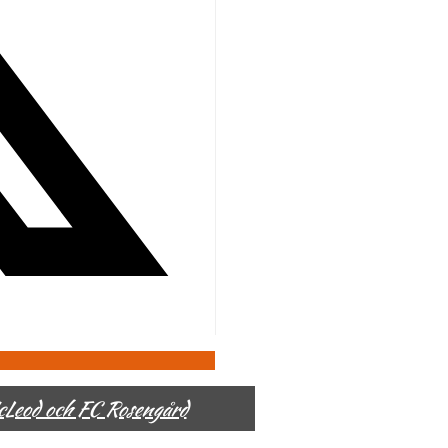
McLeod och FC Rosengård