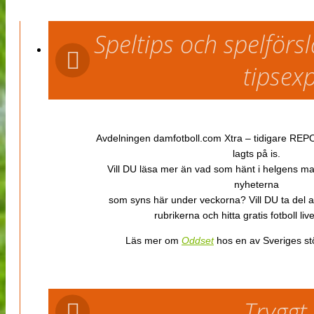
Speltips och spelför
tipsex
Avdelningen damfotboll.com Xtra – tidigare REPOR
lagts på is.
Vill DU läsa mer än vad som hänt i helgens m
nyheterna
som syns här under veckorna? Vill DU ta del 
rubrikerna och hitta gratis fotboll li
Läs mer om
Oddset
hos en av Sveriges stö
Tryggt