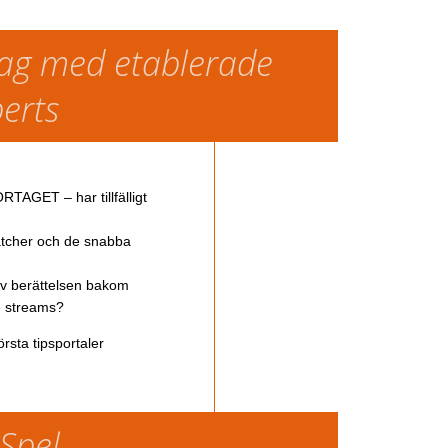
slag med etablerade
perts
TAGET – har tillfälligt
atcher och de snabba
av berättelsen bakom
ve streams?
rsta tipsportaler
 Spel