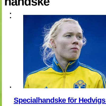
handske
EM 2013
Internationellt
Bildreportage
Arkiv
Bloggar
Lagen
Webb-TV
Cuper
Medlemsbilder
Till klubbkassan
NÄTverket
Split vision
Om oss
Annonsera
Statistik
Tipsa Damfotboll
Kontakt
Specialhandske för Hedvigs