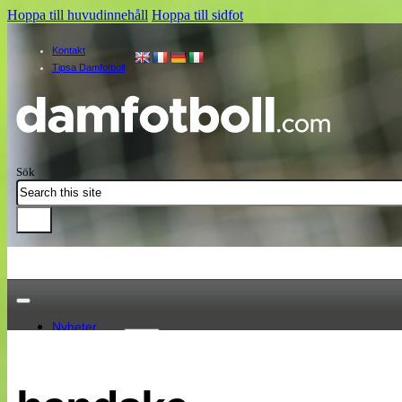
Hoppa till huvudinnehåll
Hoppa till sidfot
Kontakt
Tipsa Damfotboll
Sök
Nyheter
Damallsvenskan
Elitettan
Landslaget