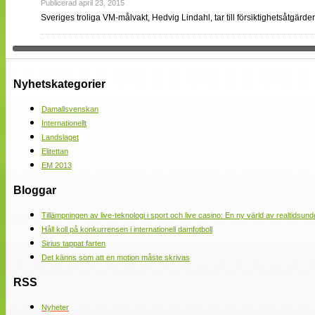
Publicerad april 23, 2015
Sveriges troliga VM-målvakt, Hedvig Lindahl, tar till försiktighetsåtgär
Nyhetskategorier
Damallsvenskan
Internationellt
Landslaget
Elitettan
EM 2013
Bloggar
Tillämpningen av live-teknologi i sport och live casino: En ny värld av realtidsund
Håll koll på konkurrensen i internationell damfotboll
Sirius tappat farten
Det känns som att en motion måste skrivas
RSS
Nyheter