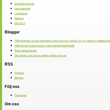
Damallsvenskan
Internationellt
Landslaget
Elitettan
EM 2013
Bloggar
Tillämpningen av live-teknologi i sport och live casino: En ny värld av realtidsund
Håll koll på konkurrensen i internationell damfotboll
Sirius tappat farten
Det känns som att en motion måste skrivas
RSS
Nyheter
Bloggar
Följ oss
Facebook
Om oss