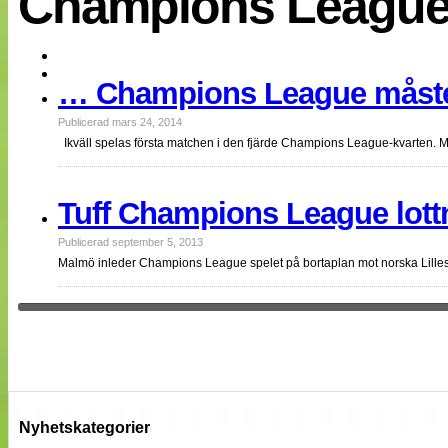
Champions League
EM 2013
Internationellt
Bildreportage
Arkiv
… Champions League måst
Bloggar
Lagen
Webb-TV
Publicerad mars 24, 2014
Cuper
Ikväll spelas första matchen i den fjärde Champions League-kvarten. Me
Medlemsbilder
Till klubbkassan
NÄTverket
Tuff Champions League lott
Split vision
Om oss
Publicerad september 5, 2013
Malmö inleder Champions League spelet på bortaplan mot norska Lille
Annonsera
Statistik
Tipsa Damfotboll
Kontakt
Nyhetskategorier