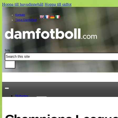
Hoppa till huvudinnehåll
Hoppa till sidfot
Kontakt
Tipsa Damfotboll
Sök
Nyheter
Damallsvenskan
Elitettan
Landslaget